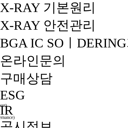
X-RAY 기본원리
X-RAY 안전관리
BGA IC SOㅣDERIN
온라인문의
구매상담
ESG
nt)
IR
nance)
공시정보