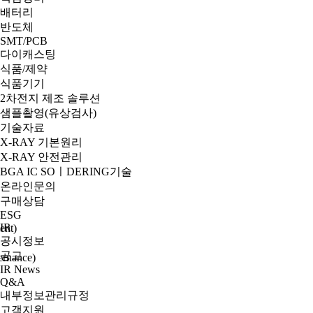
배터리
반도체
SMT/PCB
다이캐스팅
식품/제약
식품기기
2차전지 제조 솔루션
샘플촬영(유상검사)
기술자료
X-RAY 기본원리
X-RAY 안전관리
BGA IC SOㅣDERING기술
온라인문의
구매상담
ESG
IR
nt)
공시정보
공고
nance)
IR News
Q&A
내부정보관리규정
고객지원